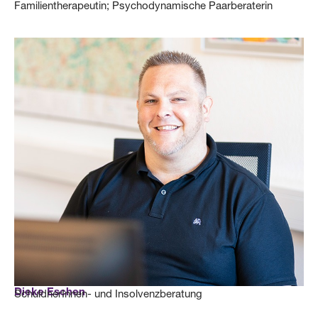
Familientherapeutin; Psychodynamische Paarberaterin
Dieke Eschen
SchuldnerInnen- und Insolvenzberatung