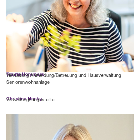
Traute Hommers
Verwaltung Anmeldung/Betreuung und Hausverwaltung
Seniorenwohnanlage
Christina Hesky
Verwaltungsangestellte