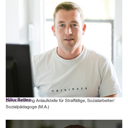
Hilko Betten
Bereichsleitung Anlaufstelle für Straffällige, Sozialarbeiter/
Sozialpädagoge (M.A.)