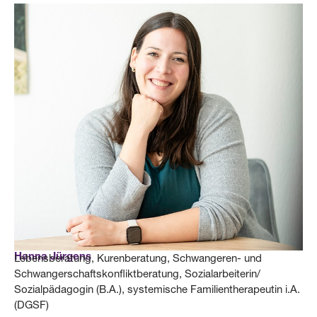
Hanna Jürgens
Lebensberatung, Kurenberatung, Schwangeren- und
Schwangerschaftskonfliktberatung, Sozialarbeiterin/
Sozialpädagogin (B.A.), systemische Familientherapeutin i.A.
(DGSF)