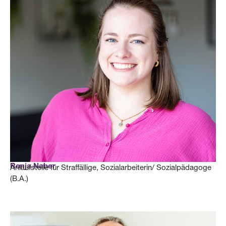
Ronja Naber
Anlaufstelle für Straffällige, Sozialarbeiterin/ Sozialpädagoge
(B.A.)