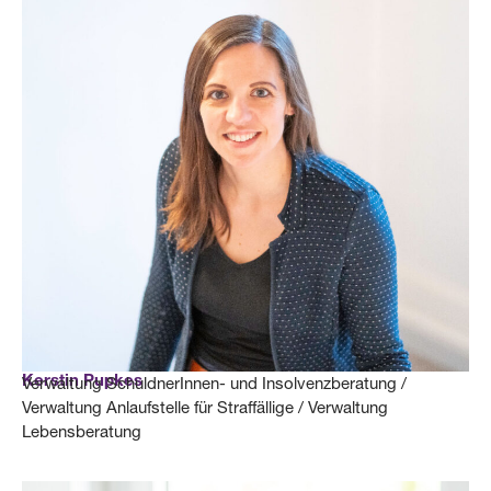
Kerstin Pupkes
Verwaltung SchuldnerInnen- und Insolvenzberatung /
Verwaltung Anlaufstelle für Straffällige / Verwaltung
Lebensberatung