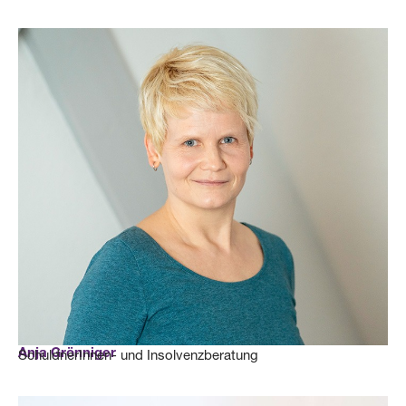
Anja Grönniger
SchuldnerInnen- und Insolvenzberatung