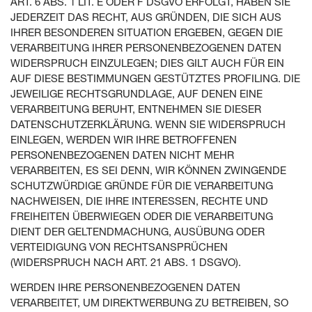
ART. 6 ABS. 1 LIT. E ODER F DSGVO ERFOLGT, HABEN SIE
JEDERZEIT DAS RECHT, AUS GRÜNDEN, DIE SICH AUS
IHRER BESONDEREN SITUATION ERGEBEN, GEGEN DIE
VERARBEITUNG IHRER PERSONENBEZOGENEN DATEN
WIDERSPRUCH EINZULEGEN; DIES GILT AUCH FÜR EIN
AUF DIESE BESTIMMUNGEN GESTÜTZTES PROFILING. DIE
JEWEILIGE RECHTSGRUNDLAGE, AUF DENEN EINE
VERARBEITUNG BERUHT, ENTNEHMEN SIE DIESER
DATENSCHUTZERKLÄRUNG. WENN SIE WIDERSPRUCH
EINLEGEN, WERDEN WIR IHRE BETROFFENEN
PERSONENBEZOGENEN DATEN NICHT MEHR
VERARBEITEN, ES SEI DENN, WIR KÖNNEN ZWINGENDE
SCHUTZWÜRDIGE GRÜNDE FÜR DIE VERARBEITUNG
NACHWEISEN, DIE IHRE INTERESSEN, RECHTE UND
FREIHEITEN ÜBERWIEGEN ODER DIE VERARBEITUNG
DIENT DER GELTENDMACHUNG, AUSÜBUNG ODER
VERTEIDIGUNG VON RECHTSANSPRÜCHEN
(WIDERSPRUCH NACH ART. 21 ABS. 1 DSGVO).
WERDEN IHRE PERSONENBEZOGENEN DATEN
VERARBEITET, UM DIREKTWERBUNG ZU BETREIBEN, SO